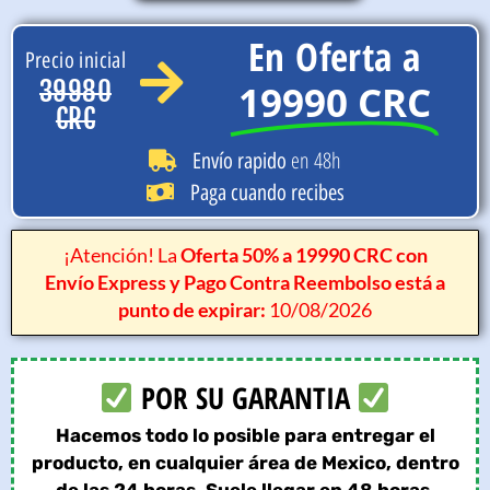
En Oferta a
Precio inicial
39980
19990 CRC
CRC
en 48h
Envío rapido
Paga cuando recibes
¡Atención! La
Oferta 50% a 19990 CRC con
Envío Express y Pago Contra Reembolso está a
punto de expirar:
10/08/2026
POR SU GARANTIA
Hacemos todo lo posible para entregar el
producto, en cualquier área de Mexico, dentro
de las 24 horas. Suele llegar en 48 horas.