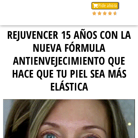
LIFE TONE
®
Pide ahora
Calificación del cliente: 4,7 / 5.00





Pago Cuando Recibes y Envío Rapido
REJUVENCER 15 AÑOS CON LA
NUEVA FÓRMULA
ANTIENVEJECIMIENTO QUE
HACE QUE TU PIEL SEA MÁS
ELÁSTICA